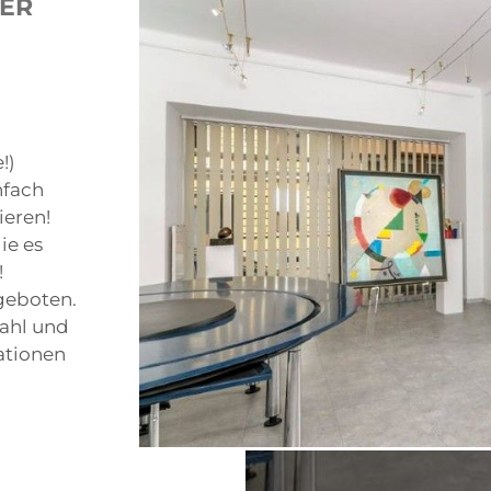
RER
!)
nfach
ieren!
ie es
!
geboten.
wahl und
ationen