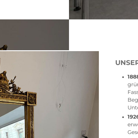
UNSE
188
grü
Fas
Beg
Unt
192
erw
Ges