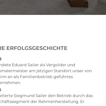
RE ERFOLGSGESCHICHTE
8
ndete Eduard Sailer als Vergolder und
smalermeister am jetzigen Standort unser von
inn an als Familienbetrieb geführtes
ernehmen.
6
eiterte Siegmund Sailer den Betrieb durch das
chäftssegment der Rahmenherstellung. Er